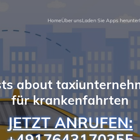
Home
Über uns
Laden Sie Apps herunter
ts about taxiunterne
für krankenfahrten
JETZT ANRUFEN:
+4917643170355