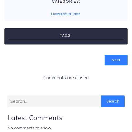
CATEGORIES:
Ludwigsburg Taxis
TAGS:
flughafentransfer
Lokale Mobilität
taxi app
Taxi buchen
taxi ludwigsburg
Next
Comments are closed
Search
Latest Comments
No comments to show.